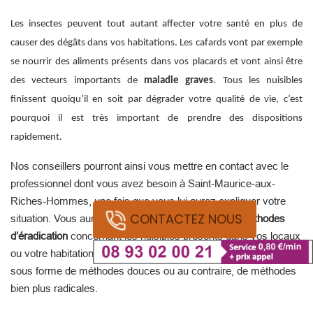
Les insectes peuvent tout autant affecter votre santé en plus de
causer des dégâts dans vos habitations. Les cafards vont par exemple
se nourrir des aliments présents dans vos placards et vont ainsi être
des vecteurs importants de
maladie graves
. Tous les nuisibles
finissent quoiqu’il en soit par dégrader votre qualité de vie, c’est
pourquoi il est très important de prendre des dispositions
rapidement.
Nos conseillers pourront ainsi vous mettre en contact avec le
professionnel dont vous avez besoin à Saint-Maurice-aux-
Riches-Hommes, une fois que vous lui aurez expliquer votre
CONTACTEZ NOUS
situation. Vous aurez ainsi le choix entre plusieurs
méthodes
d’éradication
concernant les nuisibles présents dans vos locaux
ou votre habitation. La dératisation notamment, peut se réaliser
sous forme de méthodes douces ou au contraire, de méthodes
bien plus radicales.