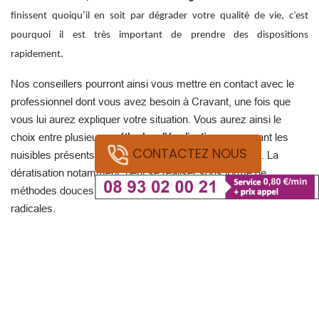
finissent quoiqu’il en soit par dégrader votre qualité de vie, c’est
pourquoi il est très important de prendre des dispositions
rapidement.
Nos conseillers pourront ainsi vous mettre en contact avec le
professionnel dont vous avez besoin à Cravant, une fois que
vous lui aurez expliquer votre situation. Vous aurez ainsi le
choix entre plusieurs
méthodes d’éradication
concernant les
CONTACTEZ NOUS
nuisibles présents dans vos locaux ou votre habitation. La
dératisation notamment, peut se réaliser sous forme de
méthodes douces ou au contraire, de méthodes bien plus
radicales.