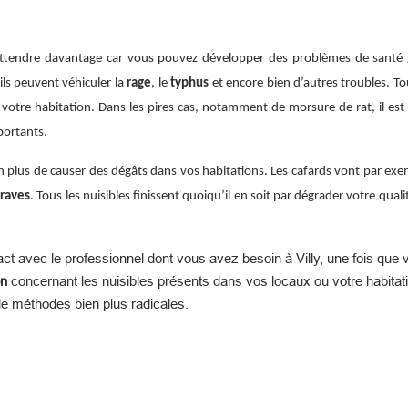
u attendre davantage car vous pouvez développer des problèmes de santé
ils peuvent véhiculer la
rage
, le
typhus
et encore bien d’autres troubles. To
 votre habitation. Dans les pires cas, notamment de morsure de rat, il es
portants.
en plus de causer des dégâts dans vos habitations. Les cafards vont par exe
raves
. Tous les nuisibles finissent quoiqu’il en soit par dégrader votre qual
ct avec le professionnel dont vous avez besoin à Villy, une fois que v
on
concernant les nuisibles présents dans vos locaux ou votre habitati
e méthodes bien plus radicales.