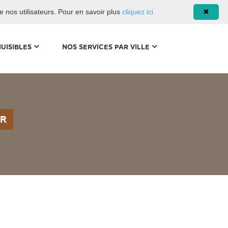
08 93 02 00 21
de nos utilisateurs. Pour en savoir plus
cliquez ici
✖
(CURRENT)
(CURRENT)
NUISIBLES
NOS SERVICES PAR VILLE
ER