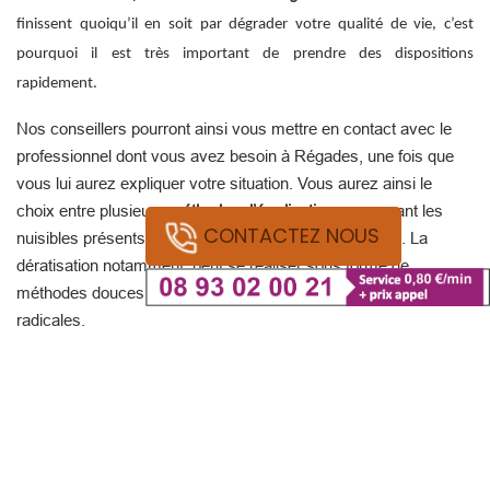
finissent quoiqu’il en soit par dégrader votre qualité de vie, c’est
pourquoi il est très important de prendre des dispositions
rapidement.
Nos conseillers pourront ainsi vous mettre en contact avec le
professionnel dont vous avez besoin à Régades, une fois que
vous lui aurez expliquer votre situation. Vous aurez ainsi le
choix entre plusieurs
méthodes d’éradication
concernant les
CONTACTEZ NOUS
nuisibles présents dans vos locaux ou votre habitation. La
dératisation notamment, peut se réaliser sous forme de
méthodes douces ou au contraire, de méthodes bien plus
radicales.